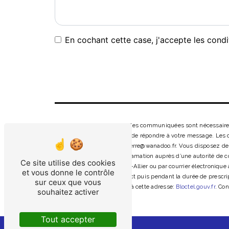
En cochant cette case, j'accepte les condi
** Les données personnelles communiquées sont nécessaires a
traitants dans le seul but de répondre à votre message. Les
Allier ecoledeconduite-pierre@wanadoo.fr. Vous disposez de dr
droit d’introduire une réclamation auprès d’une autorité de 
Ce site utilise des cookies
Vichy, 03700 Bellerive-sur-Allier ou par courrier électroniq
et vous donne le contrôle
période de prise de contact puis pendant la durée de prescrip
sur ceux que vous
téléphonique, disponible à cette adresse:
Bloctel.gouv.fr
. Con
souhaitez activer
Tout accepter