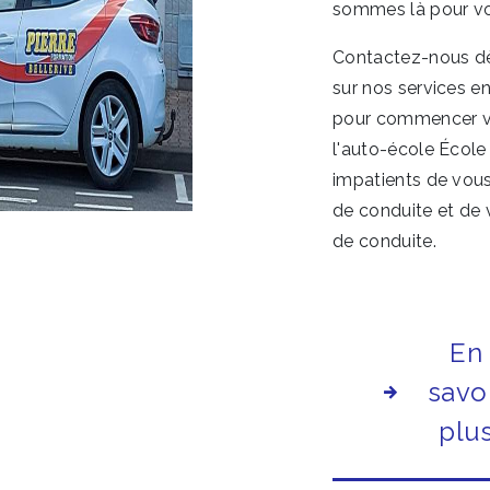
sommes là pour vou
Contactez-nous dès maintenant pour en savoir plus
sur nos services en
pour commencer vo
l'auto-école Écol
impatients de vou
de conduite et de 
de conduite.
En
savo
plu