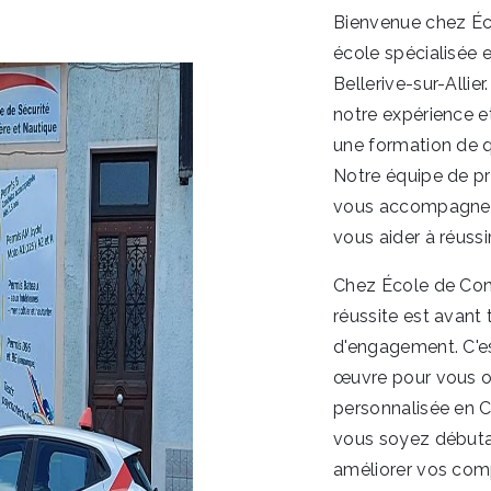
Bienvenue chez École de Conduite Pierre, votre auto-
école spécialisée e
Bellerive-sur-Allie
notre expérience et
une formation de q
Notre équipe de pr
vous accompagner 
vous aider à réuss
Chez École de Conduite Pierre, nous croyons que la
réussite est avant
d'engagement. C'e
œuvre pour vous of
personnalisée en C
vous soyez débuta
améliorer vos com