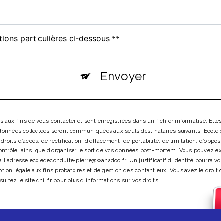
tions particulières ci-dessous **
Envoyer
ux fins de vous contacter et sont enregistrées dans un fichier informatisé. Elles
 données collectées seront communiquées aux seuls destinataires suivants: École d
oits d’accès, de rectification, d’effacement, de portabilité, de limitation, d’oppo
contrôle, ainsi que d’organiser le sort de vos données post-mortem. Vous pouvez exe
ue à l'adresse ecoledeconduite-pierre@wanadoo.fr. Un justificatif d'identité pour
tion légale aux fins probatoires et de gestion des contentieux. Vous avez le droit 
sultez le site cnil.fr pour plus d’informations sur vos droits.