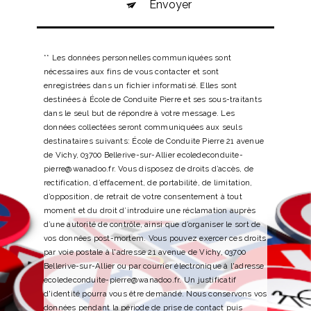
Envoyer
** Les données personnelles communiquées sont
nécessaires aux fins de vous contacter et sont
enregistrées dans un fichier informatisé. Elles sont
destinées à École de Conduite Pierre et ses sous-traitants
dans le seul but de répondre à votre message. Les
données collectées seront communiquées aux seuls
destinataires suivants: École de Conduite Pierre 21 avenue
de Vichy, 03700 Bellerive-sur-Allier ecoledeconduite-
pierre@wanadoo.fr. Vous disposez de droits d’accès, de
rectification, d’effacement, de portabilité, de limitation,
d’opposition, de retrait de votre consentement à tout
moment et du droit d’introduire une réclamation auprès
d’une autorité de contrôle, ainsi que d’organiser le sort de
vos données post-mortem. Vous pouvez exercer ces droits
par voie postale à l'adresse 21 avenue de Vichy, 03700
Bellerive-sur-Allier ou par courrier électronique à l'adresse
ecoledeconduite-pierre@wanadoo.fr. Un justificatif
d'identité pourra vous être demandé. Nous conservons vos
données pendant la période de prise de contact puis